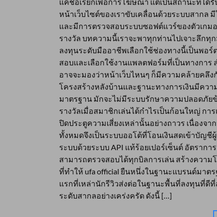
แค่ชื่อเรียกเพื่อการโฆษณา แต่เป็นสถานะที่
หน้าเว็บไซต์ของเราขับเคลื่อนด้วยระบบสากล 
และมีการตรวจสอบระบบซอฟต์แวร์ของตัวเกมอย่า
รางวัล บทความนี้เราจะพาทุกท่านไปเจาะลึกทุกม
ลงทุนระดับมืออาชีพเลือกใช้ช่องทางนี้เป็นพ
สอบและเลือกใช้งานแพลตฟอร์มที่เป็นทางการ สำหรับ
อาจจะมองว่าหน้าเว็บไหนๆ ก็มีความคล้ายคลึงกั
โครงสร้างหลังบ้านและฐานะทางการเงินมีความแต
มาตรฐาน มักจะไม่มีระบบรักษาความปลอดภัยข้อมู
รางวัลเมื่อสมาชิกเล่นได้กำไรเป็นก้อนใหญ่ กา
ปิดประตูความเสี่ยงเหล่านั้นอย่างถาวร เนื่อ
ทั้งหมดจึงเป็นระบบออโต้ที่โอนเงินสดเข้าบัญ
ระบบด้วยระบบ API แท้ร้อยเปอร์เซ็นต์ อัตรา
สามารถตรวจสอบได้ทุกบิลการเล่น สร้างความโ
ที่ทำให้ ufa official ยืนหนึ่งในฐานะแบรนด์มา
แรกที่เหล่านักรีวิวส่งต่อในฐานะพื้นที่ลงทุนท
ระดับสากลอย่างเคร่งครัด ดังนี้ […]