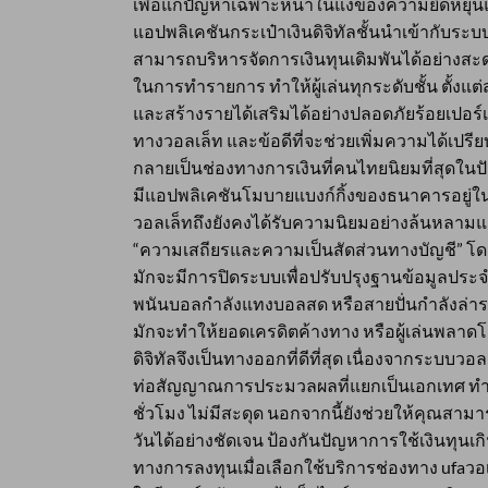
เพื่อแก้ปัญหาเฉพาะหน้าในแง่ของความยืดหย
แอปพลิเคชันกระเป๋าเงินดิจิทัลชั้นนำเข้ากับระ
สามารถบริหารจัดการเงินทุนเดิมพันได้อย่างสะ
ในการทำรายการ ทำให้ผู้เล่นทุกระดับชั้น ตั้ง
และสร้างรายได้เสริมได้อย่างปลอดภัยร้อยเปอ
ทางวอลเล็ท และข้อดีที่จะช่วยเพิ่มความได้เปร
กลายเป็นช่องทางการเงินที่คนไทยนิยมที่สุดในปัจจ
มีแอปพลิเคชันโมบายแบงก์กิ้งของธนาคารอยู่ในโท
วอลเล็ทถึงยังคงได้รับความนิยมอย่างล้นหลามแ
“ความเสถียรและความเป็นสัดส่วนทางบัญชี” 
มักจะมีการปิดระบบเพื่อปรับปรุงฐานข้อมูลประจำว
พนันบอลกำลังแทงบอลสด หรือสายปั่นกำลังล่าร
มักจะทำให้ยอดเครดิตค้างทาง หรือผู้เล่นพลา
ดิจิทัลจึงเป็นทางออกที่ดีที่สุด เนื่องจากระบ
ท่อสัญญาณการประมวลผลที่แยกเป็นเอกเทศ ทำใ
ชั่วโมง ไม่มีสะดุด นอกจากนี้ยังช่วยให้คุณ
วันได้อย่างชัดเจน ป้องกันปัญหาการใช้เงินทุนเก
ทางการลงทุนเมื่อเลือกใช้บริการช่องทาง ufaวอเ