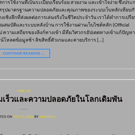
การใช้งานที่เป็นระเบียบเรียบร้อย สวยงาม และเข้าใจง่าย ซึ่งประ
ตารางสรุปมาตรฐานความปลอดภัยและคุณภาพของระบบเว็บหลักเทียบกั
งเชิงลึกที่ส่งผลต่อการเล่นจริงในชีวิตประจำวัน เราได้ทำการเปรีย
คุณสมบัติและระบบหลังบ้าน การใช้งานผ่านเว็บไซต์หลัก (Official
ไป ความเสถียรของลิงก์ทางเข้า มีทีมวิศวกรอัปเดตทางเข้าแก้ปัญหาล
วน์โหลดข้อมูลช้า ลิขสิทธิ์ตัวเกมและค่ายบริการ […]
CONTINUE READING
→
บทความ
ามเร็วและความปลอดภัยในโลกเดิมพัน
TED ON
JULY 2, 2026
BY
ADMIN01