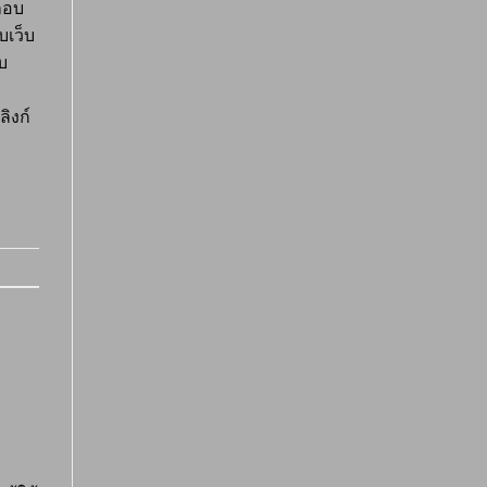
กอบ
บเว็บ
บ
ิงก์