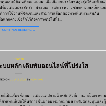
คุณสมบัติเด่นที่ออกแบบมาเพื่อเอื้อผลประโยชน์สูงสุดให้แก่ตัวสม
ปเปรียบเทียบประสิทธิภาพระบบการเงินระหว่าง ช่องทางวอลเล็ท แล
มิติการใช้งานที่ชัดเจนและสามารถเลือกช่องทางที่เหมาะสมกับ
ตกต่างเชิงลึกไว้ดังตารางต่อไปนี้ […]
CONTINUE READING
→
บทความ
ระบบหลัก เดิมพันออนไลน์ที่โปร่งใส
TED ON
JULY 2, 2026
BY
ADMIN01
น์เป็นเรื่องที่ง่ายดายเพียงแค่ปลายนิ้วคลิก สิ่งที่ตามมาเป็นเงาตาม
ัวแทนที่เปิดให้บริการขึ้นมาอย่างมากมาย สำหรับนักลงทุนและผู้