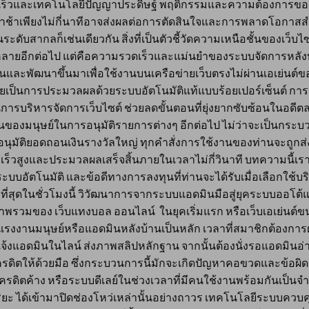
ยความเร็วและเทคโนโลยีปัญญาประดิษฐ์ พฤติกรรมและความต้องการของผ
ามล่าช้าเพียงไม่กี่นาทีอาจส่งผลต่อการตัดสินใจและการพลาดโอกาส
บสากลก็เช่นเดียวกัน สิ่งที่เป็นตัวชี้วัดความเหนือชั้นของเว็บไซ
ลากหลายอีกต่อไป แต่คือความรวดเร็วและแม่นยำของระบบจัดการหลัง
ค้นและพัฒนาขึ้นมาเพื่อใช้งานบนเครือข่ายเว็บตรงไม่ผ่านเอเย่นต์ข
ลายเป็นการประมวลผลด้วยระบบอัตโนมัติแท้แบบร้อยเปอร์เซ็นต์ กา
การบริหารจัดการเว็บไซต์ ช่วยลดขั้นตอนที่ยุ่งยากซับซ้อนในอดีต
นของมนุษย์ในการอนุมัติรายการต่างๆ อีกต่อไป ไม่ว่าจะเป็นกระบ
ุมัติยอดถอนเงินรางวัลใหญ่ ทุกคำสั่งการใช้งานของท่านจะถูกส
มเร็วสูงและประมวลผลเสร็จสิ้นภายในเวลาไม่กี่วินาที บทความนี้เร
อัตโนมัติ และข้อดีทางการลงทุนที่ท่านจะได้รับเมื่อเลือกใช้บร
ยที่สุดในชั่วโมงนี้ วิวัฒนาการจากระบบแอดมินมือสู่ยุคระบบออโต้แ
ภาพรวมของ เว็บแทงบอล ออนไลน์ ในยุคเริ่มแรก หรือเว็บเอเย่นต์
แรงงานมนุษย์หรือแอดมินหลังบ้านเป็นหลัก เวลาที่สมาชิกต้องกา
้งแอดมินในไลน์ ส่งภาพสลิปหลักฐาน จากนั้นต้องนั่งรอแอดมินอ่
ิตให้ด้วยมือ ซึ่งกระบวนการนี้มักจะเกิดปัญหาคอขวดและข้อผิด
ดิตค้าง หรือระบบดีเลย์ในช่วงเวลาที่มีคนใช้งานพร้อมกันเป็น
ฉริยะ ได้เข้ามาปิดช่องโหว่เหล่านั้นอย่างถาวร เทคโนโลยีระบบควบค