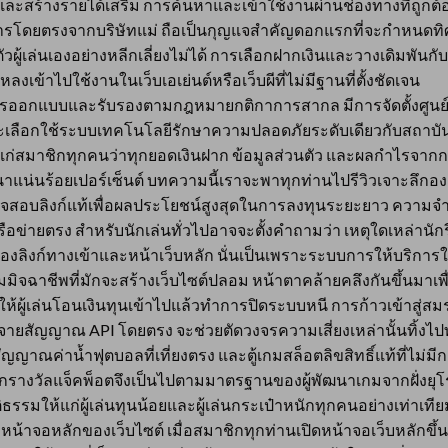
คและสร้างรายได้เสริม การค้นหาและเข้าใช้งานผ่านช่องทางที่ถูกต้
ทางการโดยตรงจากบริษัทแม่ ถือเป็นกุญแจสำคัญดอกแรกที่จะกำหนดท
เล่นเองอย่างหลีกเลี่ยงไม่ได้ การเลือกฝากเงินและวางเดิมพันกับ
เข้าไปใช้งานในเว็บเอเย่นต์หรือเว็บผีที่ไม่มีฐานที่ตั้งชัดเจน
การออกแบบและรับรองตามกฎหมายกติกาการสากล มีการจัดตั้งศูนย
และเลือกใช้ระบบเทคโนโลยีรักษาความปลอดภัยระดับเดียวกับสถาบ
จให้แก่สมาชิกทุกคนว่าทุกยอดเงินฝาก ข้อมูลส่วนตัว และผลกำไรจาก
าแน่นร้อยเปอร์เซ็นต์ บทความนี้เราจะพาทุกท่านไปรีวิวเจาะลึกอง
อบลิงก์แท้เพื่อผลประโยชน์สูงสุดในการลงทุนระยะยาว ความจำ
ือข่ายตรง สำหรับนักเล่นทั่วไปอาจจะตั้งคำถามว่า เหตุใดเหล่านักร
่องลิงก์ทางเข้าและหน้าเว็บหลัก นั่นเป็นเพราะระบบการให้บริการ
มมิจฉาชีพที่มักจะสร้างเว็บไซต์ปลอม หน้าตาคล้ายคลึงกันขึ้นมาเพื
ห้ผู้เล่นโอนเงินทุนเข้าไปแล้วทำการปิดระบบหนี การก้าวเข้าสู่สมร
ะจายสัญญาณ API โดยตรง จะช่วยตัดวงจรความเสี่ยงเหล่านั้นทิ้งไปท
ญาณค่าน้ำฟุตบอลที่เที่ยงตรง และตู้เกมสล็อตลิขสิทธิ์แท้ที่ไม่มี
รางวัลแจ็คพ็อตจึงเป็นไปตามมาตรฐานของผู้พัฒนาเกมจากฝั่งยุ
รรมให้แก่ผู้เล่นทุนน้อยและผู้เล่นกระเป๋าหนักทุกคนอย่างเท่าเทีย
น้าจอหลักของเว็บไซต์ เมื่อสมาชิกทุกท่านเปิดหน้าจอเว็บหลักขึ้