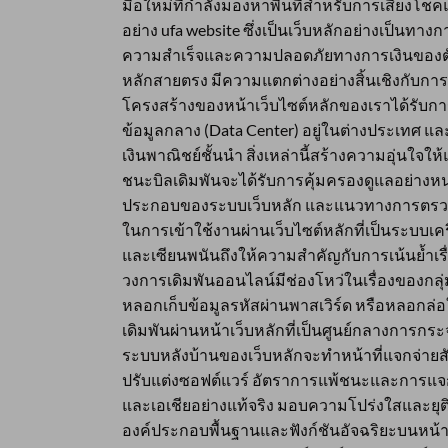
มือใหม่ที่กำลังมองหาพื้นที่สำหรับการเสี่ยงโช
อย่าง ufa website ซึ่งเป็นเว็บหลักอย่างเป็น
ความสำเร็จและความปลอดภัยทางการเงินของตัวผู้
หลักสายตรง มีความแตกต่างอย่างสิ้นเชิงกับการหลง
โครงสร้างของหน้าเว็บไซต์หลักของเราได้รับ
ข้อมูลกลาง (Data Center) อยู่ในต่างประเทศ 
เงินพาณิชย์ชั้นนำ สิ่งเหล่านี้สร้างความอุ่นใ
ชนะบิลเดิมพันจะได้รับการคุ้มครองดูแลอย่างหน
ประกอบของระบบเว็บหลัก และแนวทางการตรวจส
ในการเข้าใช้งานผ่านเว็บไซต์หลักที่เป็นระบบเคร
และเซียนพนันถึงให้ความสำคัญกับการเน้นย้ำเรื
วงการเดิมพันออนไลน์มีช่องโหว่ในเรื่องของกลุ่
หลอกเก็บข้อมูลรหัสผ่านพาสเวิร์ด หรือหลอกล่อใ
เดิมพันผ่านหน้าเว็บหลักที่เป็นศูนย์กลางการกร
ระบบหลังบ้านของเว็บหลักจะทำหน้าที่แจกจ่ายสัญ
ปรับแต่งซอฟต์แวร์ อัตราการแพ้ชนะและการแจก
และเอเชียอย่างแท้จริง มอบความโปร่งใสและยุติธ
องค์ประกอบพื้นฐานและฟังก์ชันอัจฉริยะบนหน้าห