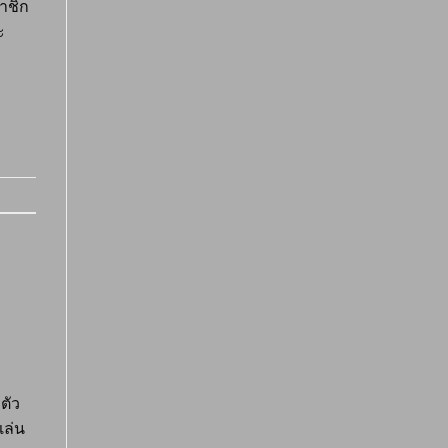
าชิก
ะ
ตัว
เล่น