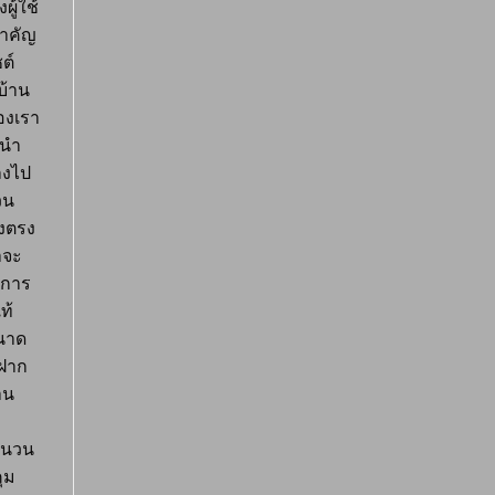
ู้ใช้
สำคัญ
ต์
บ้าน
องเรา
รนำ
ลงไป
วน
่งตรง
าจะ
ิการ
ท้
ขนาด
รฝาก
าน
จำนวน
ุม