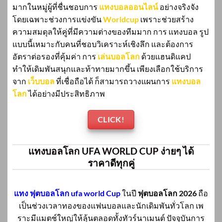
มากในหมู่ผู้ที่ชื่นชอบการ
แทงบอลออนไลน์
อย่างจริงจัง
โดยเฉพาะช่วงการแข่งขัน
Worldcup
เพราะช่วยสร้าง
ความสมดุลให้คู่ที่มีความต่างของทีมมาก การ แทงบอล รูป
แบบนี้เหมาะกับคนที่ชอบวิเคราะห์เชิงลึก และต้องการ
อัตราต่อรองที่คุ้มค่า การ
เล่นบอลโลก
ด้วยแฮนดิแคป
ทำให้เดิมพันสนุกและท้าทายมากขึ้น เพียงเลือกใช้บริการ
จาก
เว็บบอล
ที่เชื่อถือได้ ก็สามารถวางแผนการ
แทงบอล
โลก
ได้อย่างมีประสิทธิภาพ
CLICK!
แทงบอลโลก UFA WORLD CUP ง่ายๆ ได้
ราคาดีทุกคู่
แทง ฟุตบอลโลก ufa world Cup
ในปี
ฟุตบอลโลก 2026
ถือ
เป็นช่วงเวลาทองของแฟนบอลและนักเดิมพันทั่วโลก เพ
ราะมีแมตช์ใหญ่ให้ลุ้นตลอดทั้งทัวร์นาเมนต์ ปัจจุบันการ