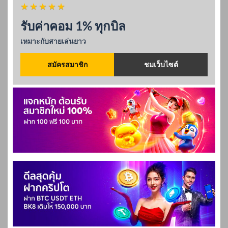
★★★★★
รับค่าคอม 1% ทุกบิล
เหมาะกับสายเล่นยาว
สมัครสมาชิก
ชมเว็บไซต์