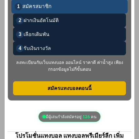
1
สมัครสมาชิก
2
ฝากเงินอัตโนมัติ
3
เลือกเดิมพัน
4
รับเงินรางวัล
ลงทะเบียนกับเว็บแทงบอล ออนไลน์ ราคาดี ค่าน้ำสูง เพียง
กรอกข้อมูลไม่กี่ขั้นตอน
สมัครแทงบอลตอนนี้
มีผู้เล่นกำลังสมัครอยู่
117
คน
โปรโมชั่นแทงบอล แทงบอลพรีเมียร์ลีก เพิ่ม