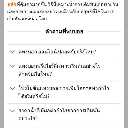
หลัก
ที่คุ้มค่ามากขึ้น วิธีนี้เหมาะทั้งการเดิมพันแบบรายวัน
และการวางแผนระยะยาว เหมือนกับกลยุทธ์ที่ใช้ในการ
เดิมพัน แทงบอลโลก
คำถามที่พบบ่อย
แทงบอล ออนไลน์ ปลอดภัยจริงไหม?
แทงบอลพรีเมียร์ลีก ควรเริ่มต้นอย่างไร
สำหรับมือใหม่?
โปรโมชั่นแทงบอล ช่วยเพิ่มโอกาสทำกำไร
ได้จริงหรือไม่?
ราคาน้ำดี มีผลต่อกำไรจากการเดิมพัน
อย่างไร?