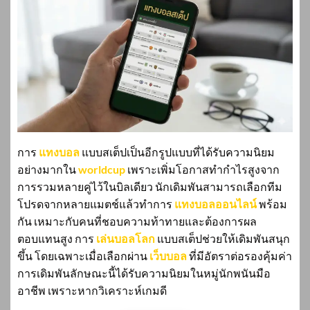
การ
แทงบอล
แบบสเต็ปเป็นอีกรูปแบบที่ได้รับความนิยม
อย่างมากใน
worldcup
เพราะเพิ่มโอกาสทำกำไรสูงจาก
การรวมหลายคู่ไว้ในบิลเดียว นักเดิมพันสามารถเลือกทีม
โปรดจากหลายแมตช์แล้วทำการ
แทงบอลออนไลน์
พร้อม
กัน เหมาะกับคนที่ชอบความท้าทายและต้องการผล
ตอบแทนสูง การ
เล่นบอลโลก
แบบสเต็ปช่วยให้เดิมพันสนุก
ขึ้น โดยเฉพาะเมื่อเลือกผ่าน
เว็บบอล
ที่มีอัตราต่อรองคุ้มค่า
การเดิมพันลักษณะนี้ได้รับความนิยมในหมู่นักพนันมือ
อาชีพ เพราะหากวิเคราะห์เกมดี