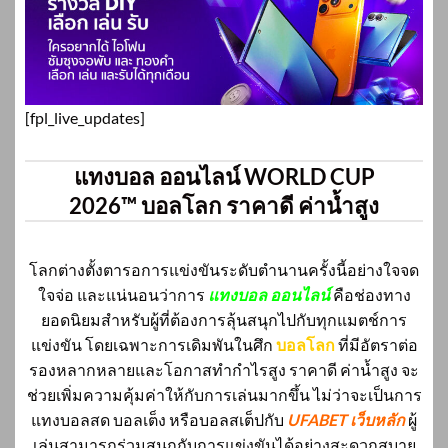
[fpl_live_updates]
แทงบอล ออนไลน์ WORLD CUP
2026™ บอลโลก ราคาดี ค่าน้ำสูง
โลกต่างตั้งตารอการแข่งขันระดับตำนานครั้งนี้อย่างใจจด
ใจจ่อ และแน่นอนว่าการ
แทงบอล ออนไลน์
คือช่องทาง
ยอดนิยมสำหรับผู้ที่ต้องการลุ้นสนุกไปกับทุกแมตช์การ
แข่งขัน โดยเฉพาะการเดิมพันในศึก
บอลโลก
ที่มีอัตราต่อ
รองหลากหลายและโอกาสทำกำไรสูง ราคาดี ค่าน้ำสูง จะ
ช่วยเพิ่มความคุ้มค่าให้กับการเล่นมากขึ้น ไม่ว่าจะเป็นการ
แทงบอลสด บอลเต็ง หรือบอลสเต็ปกับ
UFABET เว็บหลัก
ผู้
เล่นสามารถร่วมสนุกกับการแข่งขันได้อย่างสะดวกสบาย