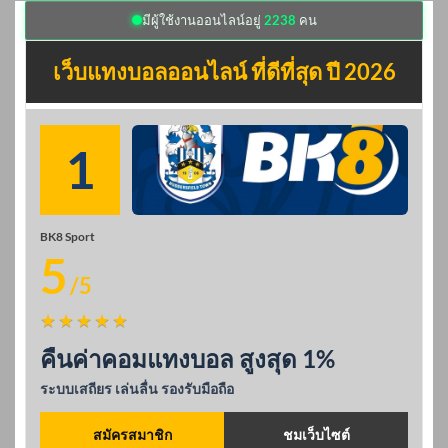
มีผู้ใช้งานออนไลน์อยู่
2238
คน
เว็บแทงบอลออนไลน์ ที่ดีที่สุด ปี 2026
1
BK8 Sport
5
/5
★★★★★
คืนค่าคอมแทงบอล สูงสุด 1%
ระบบเสถียร เล่นลื่น รองรับมือถือ
สมัครสมาชิก
ชมเว็บไซต์