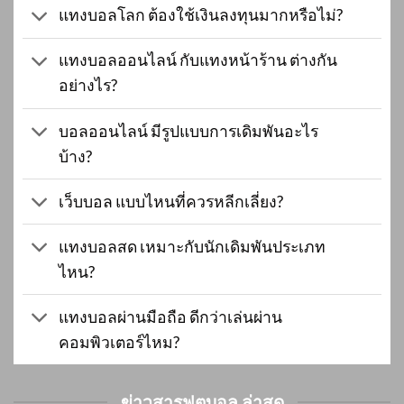
แทงบอลโลก ต้องใช้เงินลงทุนมากหรือไม่?
แทงบอลออนไลน์ กับแทงหน้าร้าน ต่างกัน
อย่างไร?
บอลออนไลน์ มีรูปแบบการเดิมพันอะไร
บ้าง?
เว็บบอล แบบไหนที่ควรหลีกเลี่ยง?
แทงบอลสด เหมาะกับนักเดิมพันประเภท
ไหน?
แทงบอลผ่านมือถือ ดีกว่าเล่นผ่าน
คอมพิวเตอร์ไหม?
ข่าวสารฟุตบอล ล่าสุด