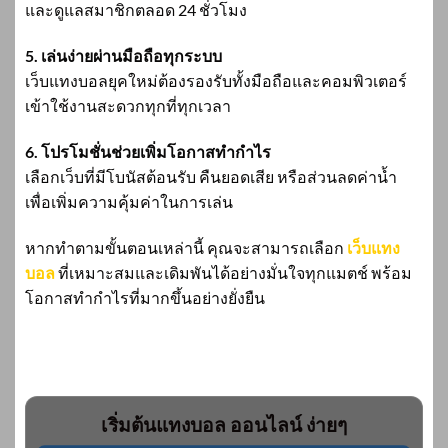
และดูแลสมาชิกตลอด 24 ชั่วโมง
5. เล่นง่ายผ่านมือถือทุกระบบ
เว็บแทงบอลยุคใหม่ต้องรองรับทั้งมือถือและคอมพิวเตอร์
เข้าใช้งานสะดวกทุกที่ทุกเวลา
6. โปรโมชั่นช่วยเพิ่มโอกาสทำกำไร
เลือกเว็บที่มีโบนัสต้อนรับ คืนยอดเสีย หรือส่วนลดค่าน้ำ
เพื่อเพิ่มความคุ้มค่าในการเล่น
หากทำตามขั้นตอนเหล่านี้ คุณจะสามารถเลือก
เว็บแทง
บอล
ที่เหมาะสมและเดิมพันได้อย่างมั่นใจทุกแมตช์ พร้อม
โอกาสทำกำไรที่มากขึ้นอย่างยั่งยืน
เริ่มต้นแทงบอล ออนไลน์ ง่ายๆ