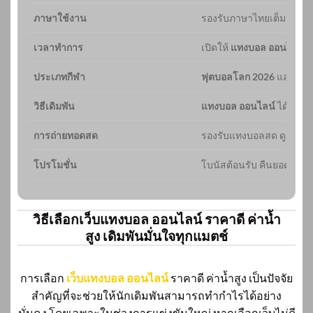
ภาษาใช้งาน
รองรับภาษาไทยเต็มรูปแบ
เวลาทำการ
เปิดให้
แทงบอล ออนไลน์
ต
ประเภทกีฬา
ฟุตบอลโลก 2026
และลีกชั
วิธีเดิมพัน
แทงบอล ออนไลน์
ได้ทุกคู่
การถ่ายทอดสด
รองรับแทงบอลสด ดูผลบอล
โปรโมชั่น
โบนัสต้อนรับ คืนยอดเสีย 
วิธีเลือกเว็บแทงบอล ออนไลน์ ราคาดี ค่าน้ำ
สูง เดิมพันมั่นใจทุกแมตช์
การเลือก
เว็บแทงบอล ออนไลน์
ราคาดี ค่าน้ำสูง เป็นปัจจัย
สำคัญที่จะช่วยให้นักเดิมพันสามารถทำกำไรได้อย่าง
มั่นคง โดยเฉพาะในช่วงการแข่งขันใหญ่ หากเลือกเว็บไม่ดี