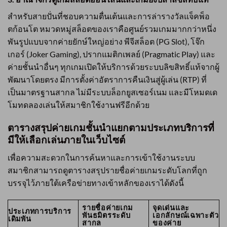
สำหรับสายปั่นที่ชอบความตื่นเต้นและการล่ารางวัลแจ็คพ็อ
ตก้อนโต หมวดหมู่สล็อตของเราคือศูนย์รวมเกมมากกว่าหนึ่ง
พันรูปแบบจากค่ายยักษ์ใหญ่อย่าง พีจีสล็อต (PG Slot), โจ๊ก
เกอร์ (Joker Gaming), ปรากแมติกเพลย์ (Pragmatic Play) และ
ค่ายชั้นนำอื่นๆ ทุกเกมเปิดให้บริการด้วยระบบลิขสิทธิ์แท้จากผู้
พัฒนาโดยตรง มีการตั้งค่าอัตราการคืนเงินสู่ผู้เล่น (RTP) ที่
เป็นมาตรฐานสากล ไม่มีระบบล็อกยูสเซอร์เนม และมีโหมดเด
โมทดลองเล่นให้สมาชิกใช้งานฟรีอีกด้วย
ตารางสรุปค่ายเกมชั้นนำแยกตามประเภทบริการที่
มีให้เลือกเล่นภายในเว็บไซต์
เพื่อความสะดวกในการค้นหาและการเข้าใช้งานระบบ
สมาชิกสามารถดูตารางสรุปรายชื่อค่ายเกมระดับโลกที่ถูก
บรรจุไว้ภายใต้เครือข่ายทางเข้าหลักของเราได้ดังนี้
รายชื่อค่ายเกม
จุดเด่นและ
ประเภทการบริการ
พันธมิตรระดับ
เอกลักษณ์เฉพาะตัว
เดิมพัน
สากล
ของค่าย