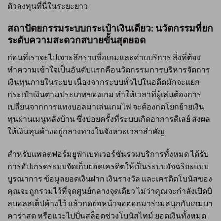
ตัวลงทุนที่นี่ในระยะยาว
สถาปัตยกรรมระบบกระเป๋าเงินเดียว: นวัตกรรมที่ยก
ระดับความสะดวกสบายขั้นสุดยอด
ก่อนที่เราจะไปเจาะลึกรายชื่อเกมและค่ายบริการ สิ่งที่ต้อง
ทำความเข้าใจเป็นอันดับแรกคือนวัตกรรมการบริหารจัดการ
เงินทุนภายในระบบ เนื่องจากระบบทั่วไปในอดีตมักจะแยก
กระเป๋าเงินตามประเภทของเกม ทำให้เวลาที่ผู้เล่นต้องการ
เปลี่ยนจากการแทงบอลมาเล่นเกมไพ่ จะต้องกดโยกย้ายเงิน
ทุนผ่านเมนูหลังบ้าน ซึ่งบ่อยครั้งที่ระบบเกิดอาการดีเลย์ ส่งผล
ให้เงินทุนค้างอยู่กลางทางในจังหวะเวลาสำคัญ
สำหรับแพลตฟอร์มยูฟ่าเบทเวอร์ชันรวมบริการทั้งหมด ได้รับ
การอัปเกรดระบบจัดเก็บยอดเครดิตให้เป็นระบบอัจฉริยะแบบ
บูรณาการ ข้อมูลยอดเงินฝาก เงินรางวัล และเครดิตโบนัสของ
คุณจะถูกรวมไว้ที่จุดศูนย์กลางจุดเดียว ไม่ว่าคุณจะกำลังเปิดบิ
ลบอลสเต็ปค้างไว้ แล้วกดย่อหน้าจอออกมาร่วมสนุกกับเกมบา
คาร่าสด หรือแวะไปปั่นสล็อตช่วงโบนัสไทม์ ยอดเงินทั้งหมด