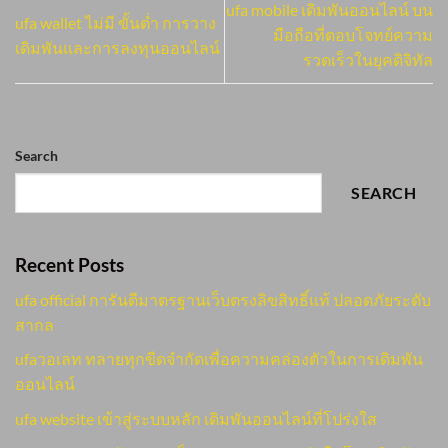
ufa mobile เดิมพันออนไลน์ บน
ufa wallet ไม่มี ขั้นต่ำ การวาง
มือถือที่ตอบโจทย์ความ
เดิมพันและการลงทุนออนไลน์
รวดเร็วในยุคดิจิทัล
Search
SEARCH
Recent Posts
ufa official การันตีมาตรฐานเว็บตรงลิขสิทธิ์แท้ ปลอดภัยระดับ
สากล
ufaวอเลท ทลายทุกขีดจำกัดเพื่อความคล่องตัวในการเดิมพัน
ออนไลน์
ufa website เข้าสู่ระบบหลัก เดิมพันออนไลน์ที่โปร่งใส