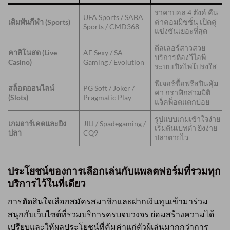
ราคาบอล 4 ตังค์ คืน
UFA Sports / SABA
เดิมพันกีฬา (Sports)
ค่าคอมมิชชั่น เปิดคู่
Sports / CMD368
แข่งขันเยอะที่สุด
ดีลเลอร์สาวสวย
คาสิโนสด (Live
AE Sexy / SA
บริการห้องวีไอพี
Casino)
Gaming / Evolution
ระบบเปิดไพ่โปร่งใส
ฟีเจอร์ซื้อฟรีสปินคุ้ม
สล็อตออนไลน์
PG Soft / Joker /
ค่า กราฟิกสามมิติ
(Slots)
Pragmatic Play
แจ็คพ็อตแตกบ่อย
รูปแบบเกมเข้าใจง่าย
เกมอาร์เคดและยิง
JILI / Spadegaming /
เริ่มต้นเบทต่ำ ยิงง่าย
ปลา
CQ9
ปลาตายไว
ประโยชน์ของการเลือกเล่นกับแพลตฟอร์มที่รวมทุก
บริการไว้ในที่เดียว
การตัดสินใจเลือกสมัครสมาชิกและฝากเงินทุนเข้ามาร่วม
สนุกกับเว็บไซต์ที่รวมบริการครบจบวงจร ย่อมสร้างความได้
เปรียบและให้ผลประโยชน์ที่คุ้มค่าแก่ตัวผู้เล่นมากกว่าการ