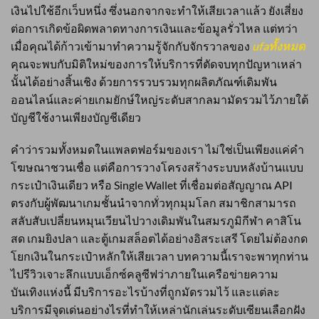
เงินไปใช้อีกเว็บหนึ่ง ซึ่งนอกจากจะทำให้เสียเวลาแล้ว ยังเสี่ยง
ต่อการเกิดข้อผิดพลาดทางการเงินและข้อมูลรั่วไหล แต่ทว่า
เมื่อคุณได้ก้าวเข้ามาทำความรู้จักกับจักรวาลของ
ufaทั้งหมด
คุณจะพบกับมิติใหม่ของการให้บริการที่ตัดจบทุกปัญหาเหล่า
นั้นได้อย่างสิ้นเชิง ด้วยการรวบรวมทุกผลิตภัณฑ์เดิมพัน
ออนไลน์และค่ายเกมยักษ์ใหญ่ระดับสากลมามัดรวมไว้ภายใต้
บัญชีใช้งานเพียงบัญชีเดียว
คำว่ารวมทั้งหมดในแพลตฟอร์มของเรา ไม่ใช่เป็นเพียงแค่คำ
โฆษณาชวนเชื่อ แต่คือการวางโครงสร้างระบบหลังบ้านแบบ
กระเป๋าเงินเดียว หรือ Single Wallet ที่เชื่อมต่อสัญญาณ API
ตรงกับผู้พัฒนาเกมชั้นนำจากทั่วทุกมุมโลก สมาชิกสามารถ
สลับสับเปลี่ยนหมุนเวียนไปวางเดิมพันในสมรภูมิกีฬา คาสิโน
สด เกมยิงปลา และตู้เกมสล็อตได้อย่างอิสระเสรี โดยไม่ต้องกด
โยกเงินในกระเป๋าหลักให้เสียเวลา บทความนี้เราจะพาทุกท่าน
ไปรีวิวเจาะลึกแบบเอ็กซ์คลูซีฟว่าภายในเครือข่ายความ
บันเทิงแห่งนี้ มีบริการอะไรบ้างที่ถูกมัดรวมไว้ และแต่ละ
บริการมีจุดเด่นอย่างไรที่ทำให้เหล่านักเล่นระดับเซียนเลือกฝัง