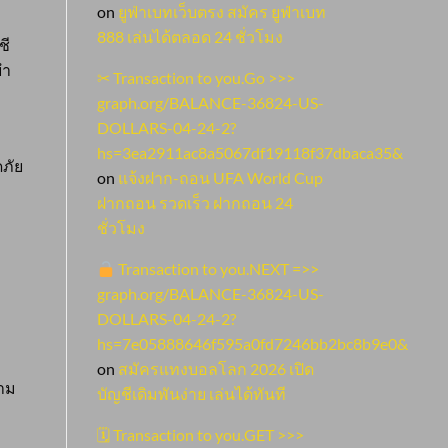
on
ยูฟ่าเบทเว็บตรง สมัคร ยูฟ่าเบท
888 เล่นได้ตลอด 24 ชั่วโมง
ชี
ยำ
✂ Transaction to you.Go >>>
graph.org/BALANCE-36824-US-
DOLLARS-04-24-2?
hs=3ea2911ac8a5067df19118f37dbaca35&
ดภัย
on
แจ้งฝาก-ถอน UFA World Cup
ฝากถอน รวดเร็ว ฝากถอน 24
ชั่วโมง
Transaction to you.NEXT =>>
graph.org/BALANCE-36824-US-
DOLLARS-04-24-2?
hs=7e05888646f595a0fd7246bb2bc8b9e0&
on
สมัครแทงบอลโลก 2026 เปิด
วาม
บัญชีเดิมพันง่าย เล่นได้ทันที
🗓 Transaction to you.GET >>>