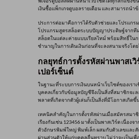
ฟีเจอร์ดูบอลสดผ่านหน้าเว็บไซต์ได้ทุกลีกแข่งขั
เงินซื้อแพ็กเกจดูบอลรายเดือน และสามารถนำข้
ประการต่อมาคือการได้รับตัวช่วยและโปรแกรมทำเ
โปรแกรมสูตรสล็อตระบบปัญญาประดิษฐ์จากทีม
สล็อตในแต่ละค่ายแบบเรียลไทม์ พร้อมสิทธิ์ใน
ชำนาญในการเดินเงินก่อนที่จะลงสนามจริงโดยใช
กลยุทธ์การตั้งรหัสผ่านพาสเว
เปอร์เซ็นต์
ในฐานะที่ระบบการเงินบนหน้าเว็บไซต์ของเราเช
บุคคลเกี่ยวกับข้อมูลบัญชีจึงเป็นสิ่งที่สมาชิก
พลาดที่เกิดจากตัวผู้เล่นก็เป็นสิ่งที่มีโอกาสเก
เทคนิคสำคัญในการตั้งรหัสผ่านเมื่อสมัครสมาชิกค
เรียงกันเช่น 123456 มาตั้งเป็นพาสเวิร์ด เนื่อง
ตัวอักษรพิมพ์ใหญ่ พิมพ์เล็ก ผสมกับตัวเลขและ
ผ่านส่วนตัวให้แก่บุคคลอื่นทราบ ไม่ว่าจะเป็นเ