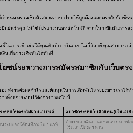
ี่กำหนด ตรวจเช็คตัวสะกดภาษาไทยให้ถูกต้องและตรงกับบัญชีธ
อยืนยันว่าคุณไม่ใช่โปรแกรมบอทอัตโนมัติ จากนั้นกดยืนยันการลง
ธิ์ในการเข้าเล่นให้คุณทันทีภายในเวลาไม่กี่วินาที คุณสามารถน
เงินเพื่อวางเดิมพันได้ทันที
โยชน์ระหว่างการสมัครสมาชิกกับเว็บตรง
องย่อมส่งผลต่อผลกำไรและต้นทุนในการเดิมพันในระยะยาว เราได้
่างทั้งสองระบบไว้ดังตารางต่อไปนี้
ระบบเว็บตรงไม่ผ่านเอเย่นต์
สมาชิกระบบเว็บตัวแทน (เว็บเอเย่น
ต้องรอแอดมินอ่านแชทและกรอกข้อม
ผ่านระบบออโต้ทันทีภายใน 1 นาที
ใช้เวลาเปิดยูสฯ นาน