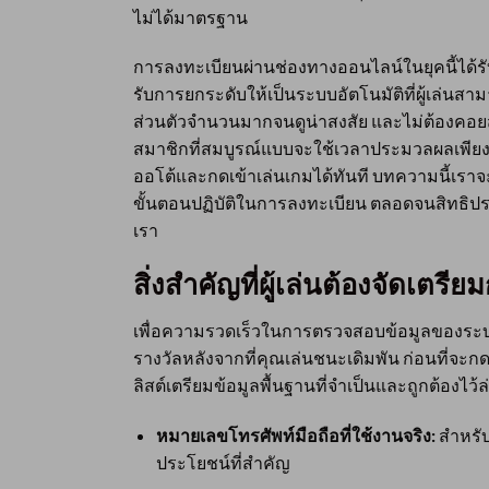
ไม่ได้มาตรฐาน
การลงทะเบียนผ่านช่องทางออนไลน์ในยุคนี้ได้
รับการยกระดับให้เป็นระบบอัตโนมัติที่ผู้เล่นส
ส่วนตัวจำนวนมากจนดูน่าสงสัย และไม่ต้องคอยส
สมาชิกที่สมบูรณ์แบบจะใช้เวลาประมวลผลเพียงไม
ออโต้และกดเข้าเล่นเกมได้ทันที บทความนี้เราจะ
ขั้นตอนปฏิบัติในการลงทะเบียน ตลอดจนสิทธิประโ
เรา
สิ่งสำคัญที่ผู้เล่นต้องจัดเตร
เพื่อความรวดเร็วในการตรวจสอบข้อมูลของระ
รางวัลหลังจากที่คุณเล่นชนะเดิมพัน ก่อนที่จะก
ลิสต์เตรียมข้อมูลพื้นฐานที่จำเป็นและถูกต้องไว้ล่
หมายเลขโทรศัพท์มือถือที่ใช้งานจริง:
สำหรับ
ประโยชน์ที่สำคัญ