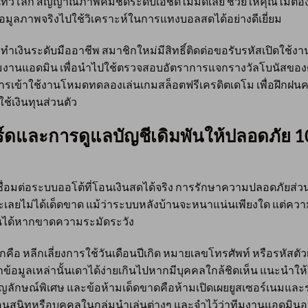
นทั่วโลก สัญญาณภาพคมชัดระดับเอชดีไม่มีดีเลย์ ช่วยให้คุณไม่ต้อง
อมูลภาพจริงไปใช้วิเคราะห์ในการแทงบอลสดได้อย่างดีเยี่ยม
งินระดับมืออาชีพ สมาชิกใหม่มีสิทธิ์ติดต่อขอรับรหัสเปิดใช้งา
งานแอดมิน เพื่อนำไปใช้ตรวจสอบอัตราการแจกรางวัลโบนัสของต
การเข้าใช้งานโหมดทดลองเล่นเกมสล็อตฟรีเครดิตเดโม เพื่อฝึกฝน
้เงินทุนส่วนตัว
ิร์ดและการดูแลบัญชีเดิมพันให้ปลอดภัย 
ื่อมต่อระบบออโต้ที่โอนเงินสดได้จริง การรักษาความปลอดภัยส่ว
จะละเลยไม่ได้เด็ดขาด แม้ว่าระบบหลังบ้านจะหนาแน่นเพียงใด แต่ควา
ิดขึ้นได้หากขาดความระมัดระวัง
ือ หลีกเลี่ยงการใช้วันเดือนปีเกิด หมายเลขโทรศัพท์ หรือรหัสตัวเ
จากข้อมูลเหล่านั้นเดาได้ง่ายเกินไปหากมีบุคคลใกล้ชิดเห็น แนะนำให้
สัญลักษณ์พิเศษ และข้อห้ามเด็ดขาดคือห้ามเปิดเผยยูสเซอร์เนมและ
พื่อนสนิทหรือบุคคลในกลุ่มนำเล่นต่างๆ และจำไว้ว่าทีมงานแอดมินอ