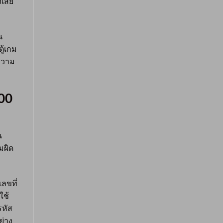
เสีย
น
ู้เกม
ความ
100
น
มผิด
ลขที่
ใช้
รหัส
ย่าง